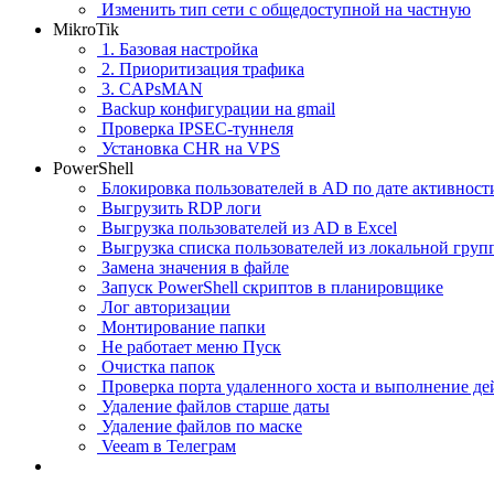
Изменить тип сети с общедоступной на частную
MikroTik
1. Базовая настройка
2. Приоритизация трафика
3. CAPsMAN
Backup конфигурации на gmail
Проверка IPSEC-туннеля
Установка CHR на VPS
PowerShell
Блокировка пользователей в AD по дате активност
Выгрузить RDP логи
Выгрузка пользователей из AD в Excel
Выгрузка списка пользователей из локальной груп
Замена значения в файле
Запуск PowerShell скриптов в планировщике
Лог авторизации
Монтирование папки
Не работает меню Пуск
Очистка папок
Проверка порта удаленного хоста и выполнение де
Удаление файлов старше даты
Удаление файлов по маске
Veeam в Телеграм