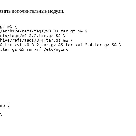
авить дополнительные модули.
gz && \

/archive/refs/tags/v0.33.tar.gz && \

efs/tags/v0.3.2.tar.gz && \

hive/refs/tags/3.4.tar.gz && \

& tar xvf v0.3.2.tar.gz && tar xvf 3.4.tar.gz && \

mp \

\
