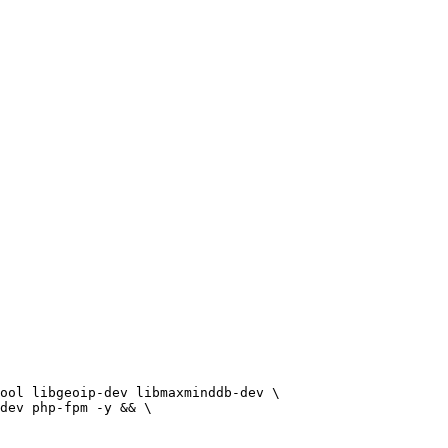
ool libgeoip-dev libmaxminddb-dev \

dev php-fpm -y && \
