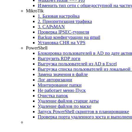
Windows Home ==> Pro
Изменить тип сети с общедоступной на частн
MikroTik
1. Базовая настройка
2. Приоритизация трафика
3. CAPsMAN
Проверка IPSEC-туннеля
Backup конфигурации на gmail
Установка CHR на VPS
PowerShell
Блокировка пользователей в AD по дате акти
Выгрузить RDP логи
Выгрузка пользователей из AD в Excel
Выгрузка списка пользователей из локальной
Замена значения в файле
Лог авторизации
Монтирование папки
Не работает меню Пуск
Очистка папок
Удаление файлов старше даты
Удаление файлов по маске
Запуск PowerShell скриптов в планировщике
Проверка порта удаленного хоста и выполнен