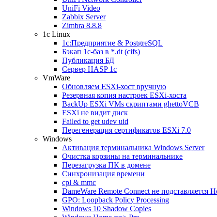
UniFi Video
Zabbix Server
Zimbra 8.8.8
1c Linux
1с:Предприятие & PostgreSQL
Бэкап 1с-баз в *.dt (cifs)
Публикация БД
Сервер HASP 1c
VmWare
Обновляем ESXi-хост вручную
Резервная копия настроек ESXi-хоста
BackUp ESXi VMs скриптами ghettoVCB
ESXi не видит диск
Failed to get udev uid
Перегенерация сертификатов ESXi 7.0
Windows
Активация терминальника Windows Server
Очистка корзины на терминальнике
Перезагрузка ПК в домене
Синхронизация времени
cpl & mmc
DameWare Remote Connect не подставляется H
GPO: Loopback Policy Processing
Windows 10 Shadow Copies