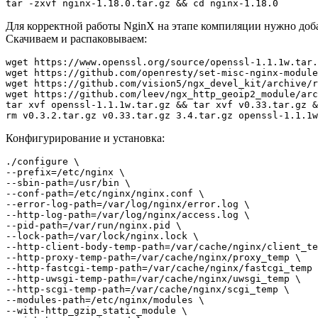
Для корректной работы NginX на этапе компиляции нужно доб
Скачиваем и распаковываем:
wget https://www.openssl.org/source/openssl-1.1.1w.tar.
wget https://github.com/openresty/set-misc-nginx-module
wget https://github.com/vision5/ngx_devel_kit/archive/r
wget https://github.com/leev/ngx_http_geoip2_module/arc
tar xvf openssl-1.1.1w.tar.gz && tar xvf v0.33.tar.gz &
Конфигурирование и установка:
./configure \

--prefix=/etc/nginx \

--sbin-path=/usr/bin \

--conf-path=/etc/nginx/nginx.conf \

--error-log-path=/var/log/nginx/error.log \

--http-log-path=/var/log/nginx/access.log \

--pid-path=/var/run/nginx.pid \

--lock-path=/var/lock/nginx.lock \

--http-client-body-temp-path=/var/cache/nginx/client_te
--http-proxy-temp-path=/var/cache/nginx/proxy_temp \

--http-fastcgi-temp-path=/var/cache/nginx/fastcgi_temp 
--http-uwsgi-temp-path=/var/cache/nginx/uwsgi_temp \

--http-scgi-temp-path=/var/cache/nginx/scgi_temp \

--modules-path=/etc/nginx/modules \

--with-http_gzip_static_module \
