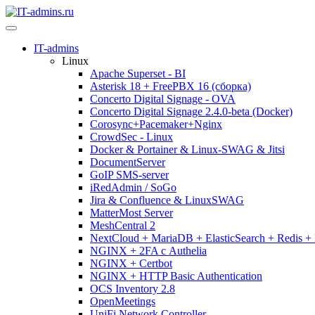
IT-admins
Linux
Apache Superset - BI
Asterisk 18 + FreePBX 16 (сборка)
Concerto Digital Signage - OVA
Concerto Digital Signage 2.4.0-beta (Docker)
Corosync+Pacemaker+Nginx
CrowdSec - Linux
Docker & Portainer & Linux-SWAG & Jitsi
DocumentServer
GoIP SMS-server
iRedAdmin / SoGo
Jira & Confluence & LinuxSWAG
MatterMost Server
MeshCentral 2
NextCloud + MariaDB + ElasticSearch + Redis 
NGINX + 2FA с Authelia
NGINX + Certbot
NGINX + HTTP Basic Authentication
OCS Inventory 2.8
OpenMeetings
UniFi Network Controller