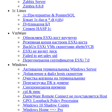
Zabbix Server
Zimbra 8.8.8
1c Linux
1с:Предприятие & PostgreSQL
Бэкап 1с-баз в *.dt (cifs)
Публикация БД
Сервер HASP 1c
VmWare
Обновляем ESXi-хост вручную
Резервная копия настроек ESXi-хоста
BackUp ESXi VMs скриптами ghettoVCB
ESXi не видит диск
Failed to get udev uid
Перегенерация сертификатов ESXi 7.0
Windows
Активация терминальника Windows Server
Добавление в файл hosts скриптом
Очистка корзины на терминальнике
Перезагрузка ПК в домене
Синхронизация времени
cpl & mmc
DameWare Remote Connect не подставляется Host
GPO: Loopback Policy Processing
Windows 10 Shadow Copies
Windows Home ==> Pro