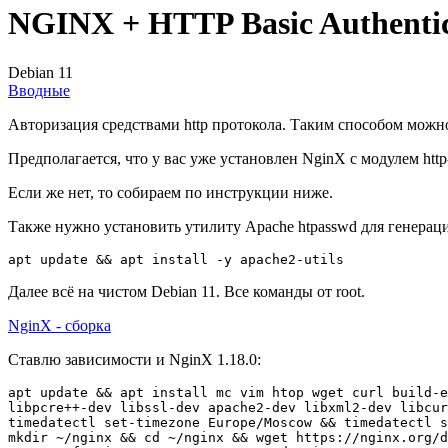
NGINX + HTTP Basic Authentic
Debian 11
Вводные
Авторизация средствами http протокола. Таким способом можно
Предполагается, что у вас уже установлен NginX с модулем
http
Если же нет, то собираем по инструкции ниже.
Также нужно установить утилиту Apache htpasswd для генера
Далее всё на чистом Debian 11. Все команды от
root
.
NginX - сборка
Ставлю зависимости и NginX 1.18.0:
apt update && apt install mc vim htop wget curl build-e
libpcre++-dev libssl-dev apache2-dev libxml2-dev libcur
timedatectl set-timezone Europe/Moscow && timedatectl s
mkdir ~/nginx && cd ~/nginx && wget https://nginx.org/d