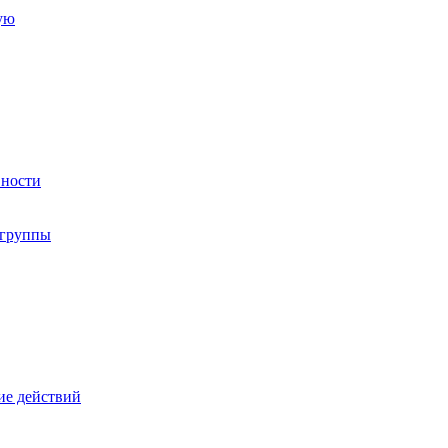
ую
вности
 группы
ие действий