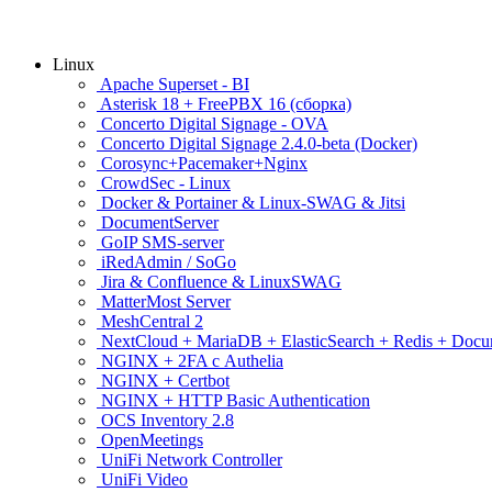
Linux
Apache Superset - BI
Asterisk 18 + FreePBX 16 (сборка)
Concerto Digital Signage - OVA
Concerto Digital Signage 2.4.0-beta (Docker)
Corosync+Pacemaker+Nginx
CrowdSec - Linux
Docker & Portainer & Linux-SWAG & Jitsi
DocumentServer
GoIP SMS-server
iRedAdmin / SoGo
Jira & Confluence & LinuxSWAG
MatterMost Server
MeshCentral 2
NextCloud + MariaDB + ElasticSearch + Redis + Doc
NGINX + 2FA с Authelia
NGINX + Certbot
NGINX + HTTP Basic Authentication
OCS Inventory 2.8
OpenMeetings
UniFi Network Controller
UniFi Video