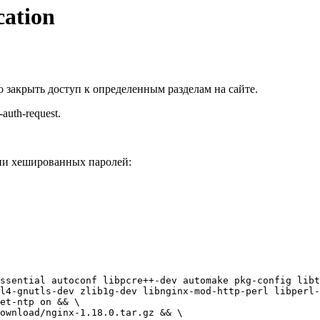
ation
 закрыть доступ к определенным разделам на сайте.
-auth-request.
ции хешированных паролей:
ssential autoconf libpcre++-dev automake pkg-config libt
l4-gnutls-dev zlib1g-dev libnginx-mod-http-perl libperl-
et-ntp on && \

ownload/nginx-1.18.0.tar.gz && \
