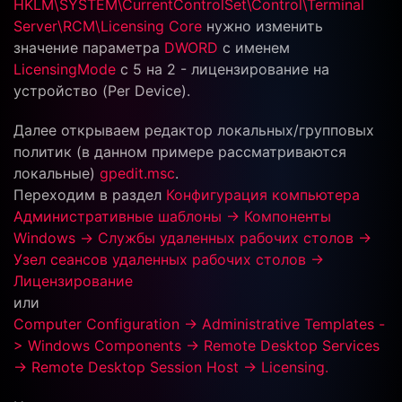
HKLM\SYSTEM\CurrentControlSet\Control\Terminal
Server\RCM\Licensing Core
нужно изменить
значение параметра
DWORD
с именем
LicensingMode
с 5 на 2 - лицензирование на
устройство (Per Device).
Далее открываем редактор локальных/групповых
политик (в данном примере рассматриваются
локальные)
gpedit.msc
.
Переходим в раздел
Конфигурация компьютера
Административные шаблоны -> Компоненты
Windows -> Службы удаленных рабочих столов ->
Узел сеансов удаленных рабочих столов ->
Лицензирование
или
Computer Configuration -> Administrative Templates -
> Windows Components -> Remote Desktop Services
-> Remote Desktop Session Host -> Licensing.