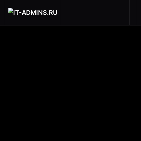
IT-admins
LINUX
APACHE SUPERSET - BI
ASTERISK 18 + FREEPBX 16 (СБОРКА)
CONCERTO DIGITAL SIGNAGE - OVA
CONCERTO DIGITAL SIGNAGE 2.4.0-BETA
(DOCKER)
COROSYNC+PACEMAKER+NGINX
CROWDSEC - LINUX
DOCKER & PORTAINER & LINUX-SWAG &
JITSI
DOCUMENTSERVER
GOIP SMS-SERVER
IREDADMIN / SOGO