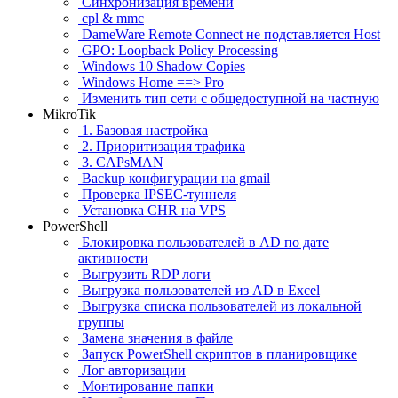
Синхронизация времени
cpl & mmc
DameWare Remote Connect не подставляется Host
GPO: Loopback Policy Processing
Windows 10 Shadow Copies
Windows Home ==> Pro
Изменить тип сети с общедоступной на частную
MikroTik
1. Базовая настройка
2. Приоритизация трафика
3. CAPsMAN
Backup конфигурации на gmail
Проверка IPSEC-туннеля
Установка CHR на VPS
PowerShell
Блокировка пользователей в AD по дате
активности
Выгрузить RDP логи
Выгрузка пользователей из AD в Excel
Выгрузка списка пользователей из локальной
группы
Замена значения в файле
Запуск PowerShell скриптов в планировщике
Лог авторизации
Монтирование папки