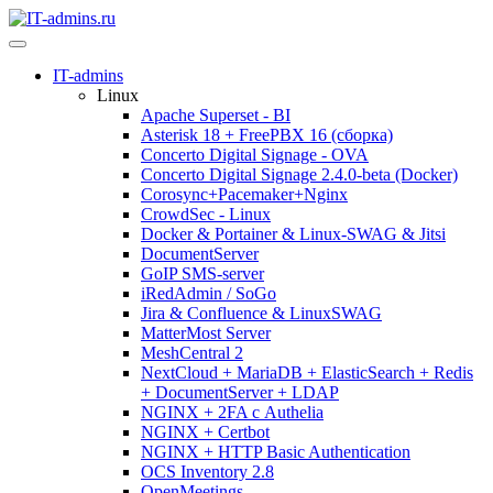
IT-admins
Linux
Apache Superset - BI
Asterisk 18 + FreePBX 16 (сборка)
Concerto Digital Signage - OVA
Concerto Digital Signage 2.4.0-beta (Docker)
Corosync+Pacemaker+Nginx
CrowdSec - Linux
Docker & Portainer & Linux-SWAG & Jitsi
DocumentServer
GoIP SMS-server
iRedAdmin / SoGo
Jira & Confluence & LinuxSWAG
MatterMost Server
MeshCentral 2
NextCloud + MariaDB + ElasticSearch + Redis
+ DocumentServer + LDAP
NGINX + 2FA с Authelia
NGINX + Certbot
NGINX + HTTP Basic Authentication
OCS Inventory 2.8
OpenMeetings