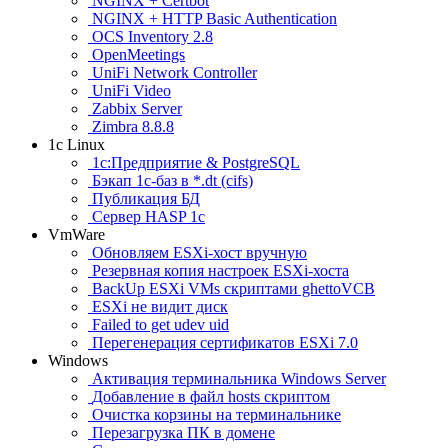
NGINX + Certbot
NGINX + HTTP Basic Authentication
OCS Inventory 2.8
OpenMeetings
UniFi Network Controller
UniFi Video
Zabbix Server
Zimbra 8.8.8
1c Linux
1с:Предприятие & PostgreSQL
Бэкап 1с-баз в *.dt (cifs)
Публикация БД
Сервер HASP 1c
VmWare
Обновляем ESXi-хост вручную
Резервная копия настроек ESXi-хоста
BackUp ESXi VMs скриптами ghettoVCB
ESXi не видит диск
Failed to get udev uid
Перегенерация сертификатов ESXi 7.0
Windows
Активация терминальника Windows Server
Добавление в файл hosts скриптом
Очистка корзины на терминальнике
Перезагрузка ПК в домене