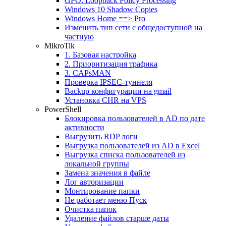
GPO: Loopback Policy Processing
Windows 10 Shadow Copies
Windows Home ==> Pro
Изменить тип сети с общедоступной на
частную
MikroTik
1. Базовая настройка
2. Приоритизация трафика
3. CAPsMAN
Проверка IPSEC-туннеля
Backup конфигурации на gmail
Установка CHR на VPS
PowerShell
Блокировка пользователей в AD по дате
активности
Выгрузить RDP логи
Выгрузка пользователей из AD в Excel
Выгрузка списка пользователей из
локальной группы
Замена значения в файле
Лог авторизации
Монтирование папки
Не работает меню Пуск
Очистка папок
Удаление файлов старше даты