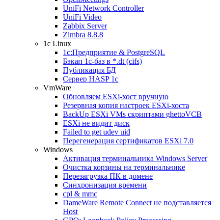
UniFi Network Controller
UniFi Video
Zabbix Server
Zimbra 8.8.8
1c Linux
1с:Предприятие & PostgreSQL
Бэкап 1с-баз в *.dt (cifs)
Публикация БД
Сервер HASP 1c
VmWare
Обновляем ESXi-хост вручную
Резервная копия настроек ESXi-хоста
BackUp ESXi VMs скриптами ghettoVCB
ESXi не видит диск
Failed to get udev uid
Перегенерация сертификатов ESXi 7.0
Windows
Активация терминальника Windows Server
Очистка корзины на терминальнике
Перезагрузка ПК в домене
Синхронизация времени
cpl & mmc
DameWare Remote Connect не подставляется
Host