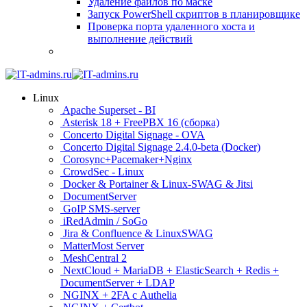
Удаление файлов по маске
Запуск PowerShell скриптов в планировщике
Проверка порта удаленного хоста и
выполнение действий
Linux
Apache Superset - BI
Asterisk 18 + FreePBX 16 (сборка)
Concerto Digital Signage - OVA
Concerto Digital Signage 2.4.0-beta (Docker)
Corosync+Pacemaker+Nginx
CrowdSec - Linux
Docker & Portainer & Linux-SWAG & Jitsi
DocumentServer
GoIP SMS-server
iRedAdmin / SoGo
Jira & Confluence & LinuxSWAG
MatterMost Server
MeshCentral 2
NextCloud + MariaDB + ElasticSearch + Redis +
DocumentServer + LDAP
NGINX + 2FA с Authelia